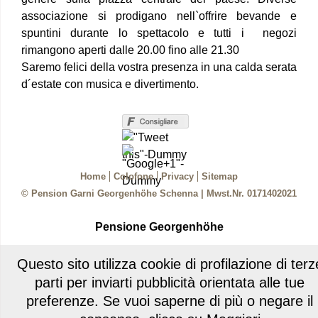
associazione si prodigano nell`offrire bevande e
spuntini durante lo spettacolo e tutti i negozi
rimangono aperti dalle 20.00 fino alle 21.30
Saremo felici della vostra presenza in una calda serata
d´estate con musica e divertimento.
Home
Colofone
Privacy
Sitemap
© Pension Garni Georgenhöhe Schenna
|
Mwst.Nr. 0171402021
Pensione Georgenhöhe
Questo sito utilizza cookie di profilazione di terz
Via Sant Georgen Nr. 48/b - 39017 Scena
parti per inviarti pubblicità orientata alle tue
T+39 0473 94 57 45
preferenze. Se vuoi saperne di più o negare il
info@
garni-georgenhoehe.it