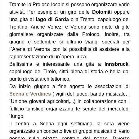
Tramite la Proloco locale si possono organizzare varie
attivitá. Per esempio; un giro delle
Dolomiti
oppure
una gita al
lago di Garda
o a Trento, capoluogo del
Trentino. Anche Venezi e Verona sono mete di gite
giornaliere organizzate dalla Proloco. Inoltre, tra
giugno e settembre si offrono viaggi speciali per
l`Arena di Verona con la possibilita´di assistere alla
rappresentazione di un`opera lirica.
Bellissima e interessante una gita a
Innsbruck
,
capoluogo del Tirolo, cittá piena di storia e bella dal
punto di vista architettonico.
Da inizio giugno a fine agosto le associazioni di
Scena e Verdines
( vigili del fuoco, banda musicale, l
´Unione giovani agricoltori,...) in collaborazione con l
´ufficio turistico organizzano le serate del mercoledi
´lungo.
Il centro a Scena ogni settimana la sera viene
organizzato un concerto live di gruppi musicali di vario
genere sulla piazza centrale del paese. Diverse