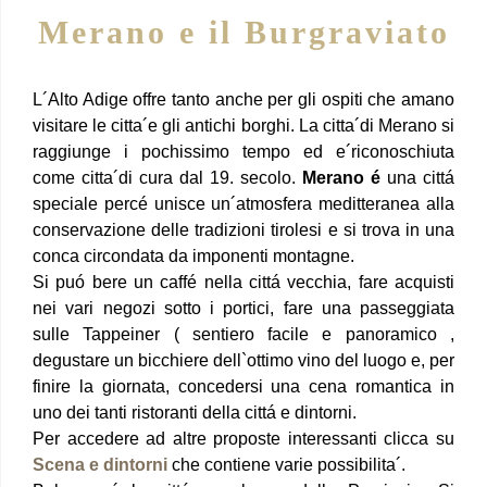
Merano e il Burgraviato
L´Alto Adige offre tanto anche per gli ospiti che amano
visitare le citta´e gli antichi borghi. La citta´di Merano si
raggiunge i pochissimo tempo ed e´riconoschiuta
come citta´di cura dal 19. secolo.
Merano é
una cittá
speciale percé unisce un´atmosfera meditteranea alla
conservazione delle tradizioni tirolesi e si trova in una
conca circondata da imponenti montagne.
Si puó bere un caffé nella cittá vecchia, fare acquisti
nei vari negozi sotto i portici, fare una passeggiata
sulle Tappeiner ( sentiero facile e panoramico ,
degustare un bicchiere dell`ottimo vino del luogo e, per
finire la giornata, concedersi una cena romantica in
uno dei tanti ristoranti della cittá e dintorni.
Per accedere ad altre proposte interessanti clicca su
Scena e dintorni
che contiene varie possibilita´.