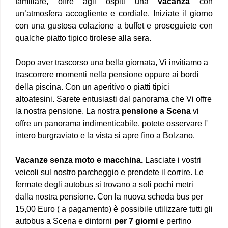
familiare, offre agli ospiti una
vacanza
con
un’atmosfera accogliente e cordiale. Iniziate il giorno
con una gustosa colazione a buffet e proseguiete con
qualche piatto tipico tirolese alla sera.
Dopo aver trascorso una bella giornata, Vi invitiamo a
trascorrere momenti nella pensione oppure ai bordi
della piscina. Con un aperitivo o piatti tipici
altoatesini. Sarete entusiasti dal panorama che Vi offre
la nostra pensione. La nostra
pensione a Scena
vi
offre un panorama indimenticabile, potete osservare l'
intero burgraviato e la vista si apre fino a Bolzano.
Vacanze senza moto e macchina.
Lasciate i vostri
veicoli sul nostro parcheggio e prendete il corrire. Le
fermate degli autobus si trovano a soli pochi metri
dalla nostra pensione. Con la nuova scheda bus per
15,00 Euro ( a pagamento) è possibile utilizzare tutti gli
autobus a Scena e dintorni
per 7 giorni
e perfino