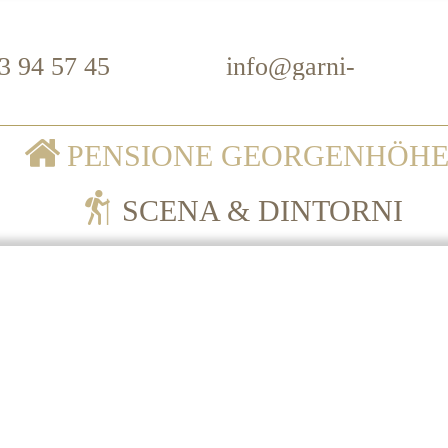
3 94 57 45
info@
garni-
georgenhoehe.it
ere la vacanza in Alto Adig
PENSIONE GEORGENHÖH
SCENA & DINTORNI